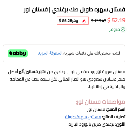
فستان سهره طويل صك برغندي | فستان لور
52.19 $
138.47 $
وفر
86.28 $
متوفر
فستان سهرة
لور
ورد مخملي بلون برغندي من
متجر فساتين أثير
أفضل
متجر فساتين سعودي هو الخيار المثالي لكل سيدة تبحث عن الفخامة
والجاذبية في إطلالتها.
مواصفات فستان لور:
اسم المنتج:
فستان لور
تصنيف المنتج:
فساتين سهرة طويلة
اللون:
برغندي مزين بالورود البارزة