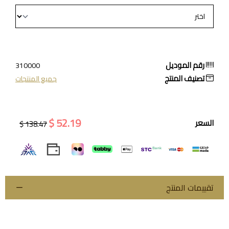
رقم الموديل
310000
تصنيف المنتج
جميع المنتجات
52.19 $
السعر
138.47 $
تقييمات المنتج