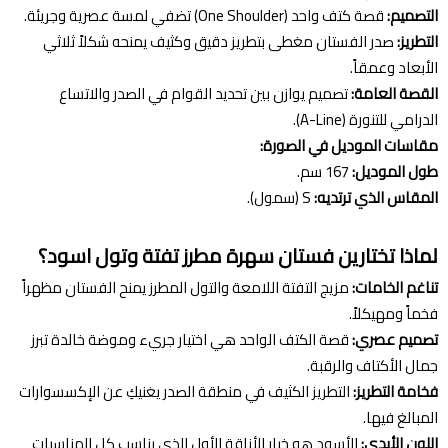
التصميم:
قصة كتف واحد (One Shoulder) تضفي لمسة عصرية وجريئة.
التطريز:
صدر الفستان مغطى بتطريز دقيق وكثيف يمنحه شكلاً ثلاثي
الأبعاد وعمقاً.
القصة العامة:
تصميم يوازن بين تحديد القوام في الصدر والاتساع
الدرامي للتنورة (A-Line).
مقاسات الموديل في الصورة:
طول الموديل:
167 سم.
المقاس الذي ترتديه:
S (سمول).
لماذا تختارين فستان سهرة مطرز تفتة وتول اسود؟
تناغم الخامات:
مزيج التفتة اللامعة والتول المطرز يمنح الفستان مظهراً
فخماً ومهيكلاً.
تصميم عصري:
قصة الكتف الواحد هي اختيار جريء وموضة خالدة تبرز
جمال الأكتاف والرقبة.
فخامة التطريز:
التطريز الكثيف في منطقة الصدر يغنيكِ عن الإكسسوارات
المبالغ فيها.
اللون الأبدي:
الأسود هو خيار الأناقة الأول الذي يناسب كل المناسبات