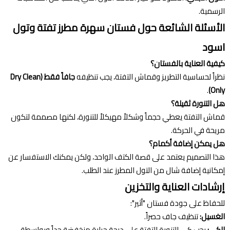
الرسمية.
الأسئلة الشائعة حول فستان سهرة مطرز تفتة وتول
اسود
كيفية العناية بالفستان؟
نظراً لحساسية التطريز وقماش التفتة، يجب تنظيفه
جافاً فقط (Dry Clean
.
Only)
هل التنورة ثقيلة؟
قماش التفتة يعطي حجماً وشكلاً مهيكلاً للتنورة، لكنها مصممة لتكون
مريحة في الحركة.
هل يمكن إضافة أكمام؟
هذا التصميم يعتمد على قصة الكتف الواحد، ولكن يمكنك الاستفسار عن
إمكانية إضافة شال من التول المطرز عند الطلب.
إرشادات العناية والتخزين
للحفاظ على جودة فستان "أثير":
الغسيل:
تنظيف جاف حصراً.
الكي:
يجب كي التنورة التفتة على درجة حرارة منخفضة جداً وبواسطة