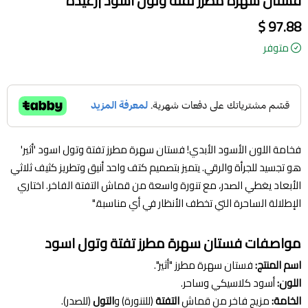
فستان سهرة مطرز تفتة وتول اسود |رغيدة
97.88 $
متوفر
فخامة اللون الأسود الأبدي! فستان سهرة مطرز تفتة وتول اسود 'أثير'
هو تجسيد للجرأة والرقي. يتميز بتصميم كتف واحد أنيق وتطريز كثيف ثلاثي
الأبعاد يغطي الصدر، مع تنورة واسعة من قماش التفتة الفاخر. اختاري
الإطلالة الساحرة التي تخطف الأنظار في أي مناسبة."
مواصفات فستان سهرة مطرز تفتة وتول اسود
اسم المنتج:
فستان سهرة مطرز "أثير".
اللون:
أسود كلاسيكي وساحر.
الخامة:
مزيج فاخر من قماش
التفتة
(للتنورة) و
التول
(للصدر).