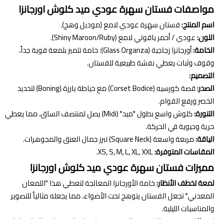
مواصفات فستان سهرة عودي ميد كلوش اورجانزا
اسم المنتج:
فستان سهرة عودي لامع (موديل وهج).
اللون:
عودي / أحمر ياقوتي لامع (Shiny Maroon/Ruby).
الخامة:
أورجانزا زجاجية (Glass Organza)؛ خامة تتميز بلمعة قوية جداً،
وقوف وثبات يعطي نفشة طبيعية للفستان.
التصميم:
الصدر:
قصة كورسيه (Corset Bodice) مع خياطة بارزة (Boning) لتحديد
الخصر ورفع القوام.
التنورة:
كلوش واسع بطول "ميد" (Midi) يصل لمنتصف الساق، مما يعطي
حرية وحيوية في الحركة.
الياقة:
مربعة واسعة (Square Neck) تبرز جمال العنق والمجوهرات.
المقاسات المتوفرة:
XS, S, M, L, XL, XXL.
مميزات فستان سهرة عودي ميد كلوش اورجانزا
لمعة تخطف الأنظار:
خامة الأورجانزا المعالجة لتعطي هذا "اللمعان
المعدني" تجعل الفستان يتوهج تحت الأضواء، مما يجعله مثالياً للتصوير
والمناسبات الليلية.