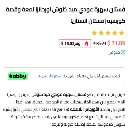
فستان سهرة عودي ميد كلوش اورجانزا لمعة وقصة
كورسيه |فستان انستازيا
71.89 $
85.21 $
وفر
13.32 $
متوفر
كوني نجمة الحفل مع
فستان سهرة عودي ميد كلوش
(موديل وهج)
الذي يجمع بين سحر الكلاسيكيات وجرأة الموضة الحديثة. يتميز هذا
الموديل بخامة
الأورجانزا اللامعة
(Glass Organza) التي تعطي تأثيراً يشبه
"المعدن السائل"، مع تصميم
كورسيه
علوي ينحت الخصر بدقة وتنورة
كلوش منفوشة تمنحك إطلالة حيوية ومرحة.