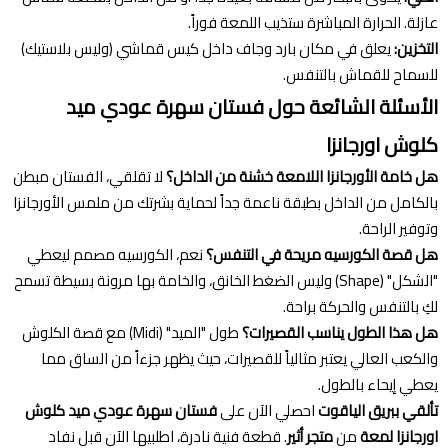
عازلة. الحرارة المباشرة ستذيب اللمعة فوراً.
التخزين:
يعلق في مكان بارد وجاف داخل كيس قماشي (وليس بلاستيك)
للسماح للقماش بالتنفس.
الأسئلة الشائعة حول فستان سهرة عودي ميد
كلوش اورجانزا
هل خامة الأورجانزا اللامعة خشنة من الداخل؟
لا تقلقي، الفستان مبطن
بالكامل من الداخل بطبقة ناعمة جداً لحماية بشرتك من ملمس الأورجانزا
وتوفير الراحة.
هل قصة الكورسيه مريحة في التنفس؟
نعم، الكورسيه مصمم ليعطي
"الشكل" (Shape) وليس الضغط الخانق، والخامة بها مرونة بسيطة تسمح
لكِ بالتنفس والحركة براحة.
هل هذا الطول يناسب القصيرات؟
طول "الميد" (Midi) مع قصة الكلوش
والكعب العالي يعتبر مثالياً للقصيرات، حيث يظهر جزءاً من الساق مما
يعطي إيحاء بالطول.
تألقي ببريق الياقوت
احصلي الآن على
فستان سهرة عودي ميد كلوش
اورجانزا لمعة
من
متجر أثير
. قطعة فنية نادرة، اطلبيها الآن قبل نفاد