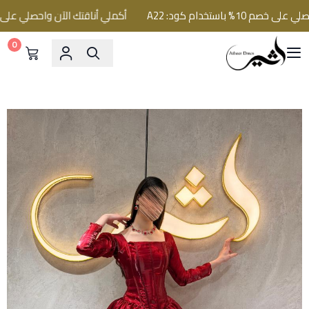
باستخدام كود: A22
أكملي أناقتك الآن واحصلي على خصم 10% باستخدام كود:
0
فساتين اثير