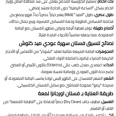
نحت الخصر:
تصميم الكورسيه المدمج يعمل على شد منطقة البطن وإبراز
الخصر بشكل "الساعة الرملية" دون الحاجة لمشد إضافي.
طول عصري:
طول "الميد" (Midi) يعتبر خياراً عصرياً جداً، فهو يجمع بين
فخامة الفساتين الطويلة وخفة الفساتين القصيرة، ويبرز جمال حذائك.
أكمام طويلة:
توفر تغطية أنيقة وتوازن مظهر الفستان مع الياقة
المفتوحة، مما يجعله مناسباً للأجواء الباردة قليلاً.
نصائح تنسيق فستان سهرة عودي ميد كلوش
المجوهرات:
الياقة المربعة مثالية لعقد "تشوكر" من الألماس أو الأحجار
الكريمة الحمراء (ياقوت) لتكملة اللوك الملكي.
الحذاء:
اعتمدي صندل كعب عالي (Stiletto) باللون الأبيض أو الفضي
لكسر حدة اللون العودي وإضافة لمسة نعومة.
الشعر:
الشعر المنسدل على الظهر (ليس لوك) يناسب الياقة المفتوحة، أو
تسريحة "ريترو" مموجة لتتماشى مع ستايل الفستان الكلاسيكي.
طريقة العناية بـ فستان اورجانزا لمعة
الغسيل:
تنظيف جاف (Dry Clean) حصراً للحفاظ على "الطبقة اللامعة" من
التلف أو التقشر.
الكي:
يُكوى بالبخار من مسافة بعيدة جداً أو من الداخل بقطعة قماش