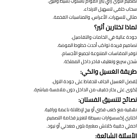
تصميم أنثوي راقٍ يبرز القوام بأسلوب بسيط وأنيق.
سحاب خلفي لتسهيل الارتداء.
مثالي للسهرات، الأعراس، والمناسبات الفخمة.
لماذا تختارين أثير؟
جودة عالية في الخامات والتفاصيل.
تصاميم فريدة تواكب أحدث خطوط الموضة.
توفر المقاسات المتنوعة لجميع الأجسام.
شحن سريع وتغليف فاخر داخل المملكة.
طريقة الغسيل والكي:
يُفضل الغسيل الجاف للحفاظ على جودة التول.
يُكوى على بخار خفيف من الداخل دون ملامسة مباشرة.
نصائح لتنسيق الفستان:
نسّقيه مع كعب فضي أو بيج لإطلالة ناعمة وراقية.
اختاري إكسسوارات بسيطة لتعزيز فخامة التصميم.
احملي حقيبة كلاتش صغيرة بلون معدني أو نيود.
الأسئلة الشائعة: