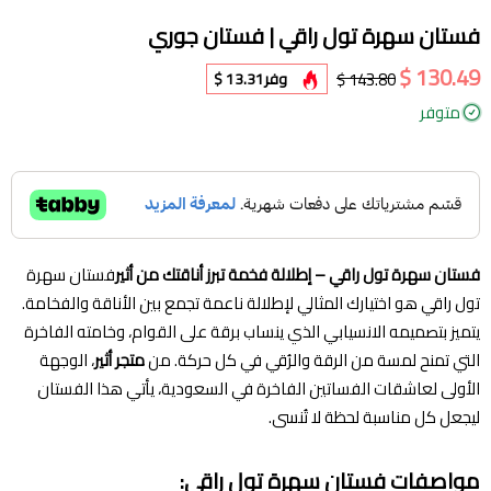
فستان سهرة تول راقي | فستان جوري
130.49 $
143.80 $
وفر
13.31 $
متوفر
فستان سهرة تول راقي – إطلالة فخمة تبرز أناقتك من أثير
فستان سهرة
تول راقي هو اختيارك المثالي لإطلالة ناعمة تجمع بين الأناقة والفخامة.
يتميز بتصميمه الانسيابي الذي ينساب برقة على القوام، وخامته الفاخرة
التي تمنح لمسة من الرقة والرُقي في كل حركة. من
متجر أثير
، الوجهة
الأولى لعاشقات الفساتين الفاخرة في السعودية، يأتي هذا الفستان
ليجعل كل مناسبة لحظة لا تُنسى.
مواصفات فستان سهرة تول راقي: