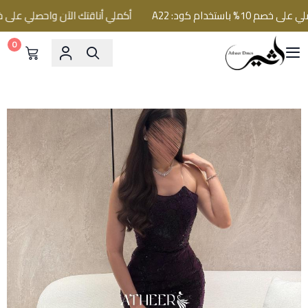
ستخدام كود: A22
أكملي أناقتك الآن واحصلي على خصم 10% باستخدام كود: 2
0
فساتين اثير