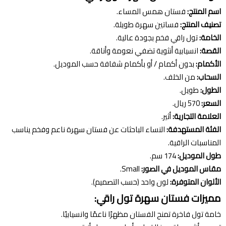
اسم المنتج:
فستان همس المساء.
تصنيف المنتج:
فساتين سهرة طويلة.
الخامة:
تول راقي فخم بجودة عالية.
القصة:
انسيابية أنثوية تضفي نعومة وأناقة.
الأكمام:
بدون أكمام / أو بأكمام شفافة حسب الموديل.
السحاب:
من الخلف.
الطول:
طويل.
السعر:
570 ريال.
العلامة التجارية:
أثير.
الفئة المستهدفة:
النساء الباحثات عن فستان سهرة ناعم وفخم يناسب
المناسبات الراقية.
طول الموديل:
174 سم.
مقاس الموديل في الصور:
Small.
الألوان المتوفرة:
لون واحد (حسب التصميم).
مميزات فستان سهرة تول راقي:
خامة تول فاخرة تمنح الفستان مظهرًا ناعمًا وانسيابيًا.