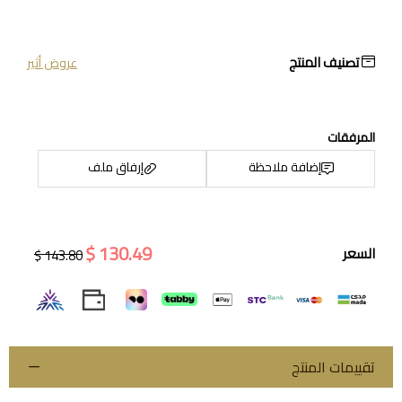
تصنيف المنتج
عروض أثير
المرفقات
إضافة ملاحظة
إرفاق ملف
130.49 $
السعر
143.80 $
اسحب و افلت الملف هنا
استعراض
تقييمات المنتج