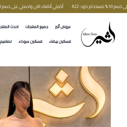
 A22
أكملي أناقتك الآن واحصلي على خصم 10% باستخدام كود: A22
عروض أثير
جميع المنتجات
احدث المنتج
فساتين اثير
فساتين بيضاء
فساتين سوداء
تصاميم ا