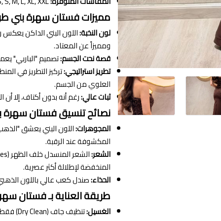
المقاسات المتوفرة:
XS, S, M, L, XL, XXL.
مميزات فستان سهرة بني طو
لون النخبة:
ومميزاً عن المعتاد.
قصة نحت الجسم:
تصميم "الباربي" يعمل
تطريز استراتيجي:
تركيز التطريز في المن
العلوي من الجسم.
ثبات عالي:
رغم أنه بدون أكتاف، إلا أن 
نصائح تنسيق فستان سهرة ب
المجوهرات:
اللون البني يعشق "الذهب ا
المكشوفة عند الرقبة.
الشعر:
المنخفضة لإطلالة أكثر عصرية.
الحذاء:
صندل كعب عالي باللون الذهبي أو البيج (Nude) ليتناغم مع 
طريقة العناية بـ فستان سهر
الغسيل:
تنظيف جاف (Dry Clean) فقط، لأن الخرز والتطريز حساس جداً وقد يتلف بالغسيل المنزلي.