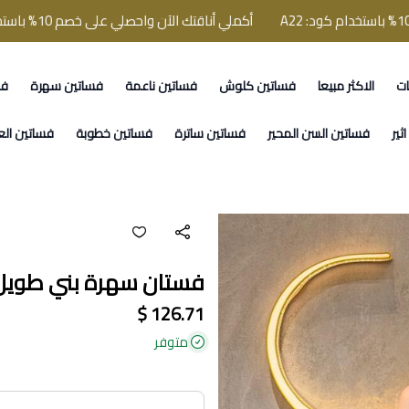
أكملي أناقتك الآن واحصلي على خصم 10% باستخدام كود: A22
ات
الاكثر مبيعا
فساتين كلوش
فساتين ناعمة
فساتين سهرة
فس
ثير
فساتين السن المحير
فساتين ساترة
فساتين خطوبة
فساتين الع
فستان سهرة بني طويل ت
126.71 $
متوفر