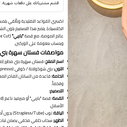
اكسري القواعد التقليدية وتألقي بلم
عالم الموضة، مع قصة
"باربي"
وينساب بنعومة على الوركين.
مواصفات فستان سهرة بني 
اسم المنتج:
فستان سهرة بني مطرز (مو
اللون:
بني شوكولاتة / كوفي (Chocolate Brown/Espresso).
الخامة:
قاعدة من الساتان الفاخر المغط
وفخماً.
التصميم:
القصة:
الأسفل.
الياقة:
توب (Strapless/Tube) بدون أكتاف أو حمالات، تبرز جمال الرقبة والأكتاف.
الظهر:
سحاب خلفي مخفي يضمن ثبات ا