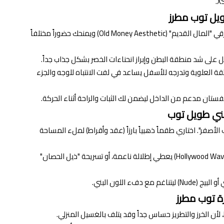
يل توب مطرز
اللون البني الداكن يعكس رقي "المال القديم" (Old Money Aesthetic) ويمنحك حضوراً مختلفاً
 على شد منطقة البطن وإبراز انحناءات الخصر بشكل جذاب جداً.
طقة العلوية وتدرجه للأسفل يساعد في لفت الانتباه للوجه والجزء
الفستان مدعم من الداخل ليضمن لك الثبات والراحة أثناء الحركة.
ني طويل توب
لأصفر". اختاري طقماً ذهبياً بارزاً (عقد وأقراط) لملء المساحة
الشعر المنسدل خلف الظهر (Hollywood Waves) يعطي إطلالة ناعمة، أو تسريحة "ذيل الحصان"
دفء اللون البني.
ة توب مطرز