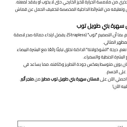
ذري من ملامسة الحرارة للخرز الخارجي حتى لا يذوب أو يفقد لمعته.
عليقه من الشرائط الداخلية المخصصة لتخفيف الحمل عن قماش
ن سهرة بني طويل توب
نعم، بما أن التصميم "توب" (Strapless)، يفضل ارتداء حمالة صدر لاصقة
عم، درجة "الشوكولاتة" الداكنة تخلق تباينًا رائعًا مع البشرة البيضاء
ع البشرة الحنطية والسمراء.
ان بوزن متوسط يعكس جودة التطريز وكثافته، مما يساعد في
لى الجسم.
حصلي الآن على
فستان سهرة بني طويل توب مطرز
من
متجر أثير
.
يه الآن!