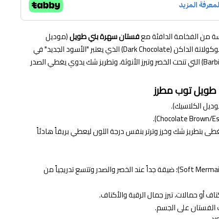
سة من الفخامة الدافئة مع
فستان سهرة بني طويل
(موديل
الكلاسيك). يتميز هذا التصميم بلون الشوكولاتة الداكن (Dark Chocolate) الذي يعتبر "الأسود الجديد" في
(Barbie Cut) التي تنحت الخصر وتبرز الأنوثة، وتطريز شك يدوي يغطي الصدر
طويل توب مطرز
ديل الكلاسيك).
ى بتطريز شك وخرز وترتر بنفس درجة اللون ليعطي بريقاً هادئاً
قصة "باربي" أو ميرميد ناعم (Soft Mermaid)؛ ضيقة جداً عند الخصر والصدر وتتسع تدريجياً من
لفستان على الجسم.