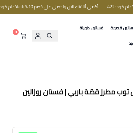
أكملي أناقتك الآن واحصلي على خصم 10% باستخدام كود: A22
اتين قصيرة
فساتين طويلة
0
يد
وب مطرز قصّة باربي | فستان روزالين