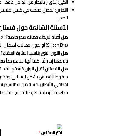
الكي:
يُكوى بالبخار من الداخل فقط. اح
التخزين:
يُفضل حفظه في كيس ملابس وت
الصدر.
الأسئلة الشائعة حول فستا
هل أحتاج لارتداء حمالة صدر خاصة؟
(Silicon Bra) أو بدون حمالات لضمان المظهر المثالي.
هل اللون البني يناسب البشرة البيضاء؟
ن
وتزيدها إشراقًا، كما أنها تتناغم جداً م
هل الفستان ثقيل الوزن؟
يتمتع الفست
سقوط القماش بشكل انسيابي وفخم ع
اخطفي الأنظار بلمسة من الكلاسيكية
ا
قطعة نادرة تمنحك إطلالة النجمات، اطلب
اختر المقاس
*