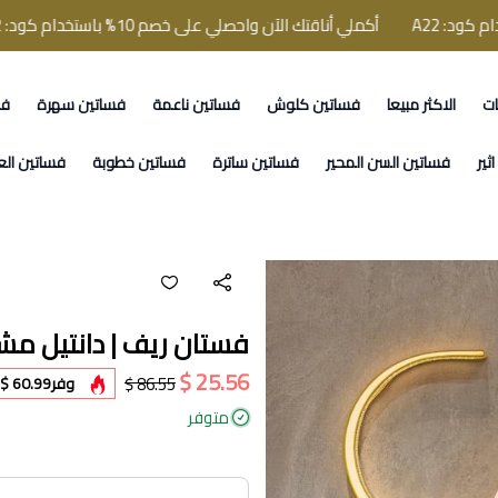
أكملي أناقتك الآن واحصلي على خصم 10% باستخدام كود: A22
ات
الاكثر مبيعا
فساتين كلوش
فساتين ناعمة
فساتين سهرة
فس
ثير
فساتين السن المحير
فساتين ساترة
فساتين خطوبة
فساتين الع
فستان ريف | دانتيل مش
25.56 $
86.55 $
وفر
60.99 $
متوفر