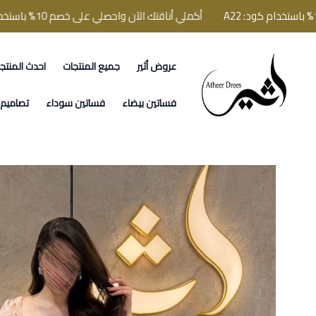
أكملي أناقتك الآن واحصلي على خصم 10% باستخدام كود: A22
عروض أثير
جميع المنتجات
احدث المنتج
فساتين اثير
فساتين بيضاء
فساتين سوداء
تصاميم ا