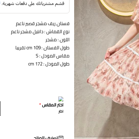
فستان ريف مشجر قصير ناعم
نوع القماش : دانتيل مشجر ناعم
اللون : مشجر
طول الفستان : 109 cm تقريبا
مقاس المودل : S
طول المودل : 172 cm
اختر المقاس
*
اختر
تصنيف المنتج