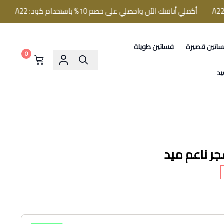
أكملي أناقتك الآن واحصلي على خصم 10% باستخدام كود: A22
أكملي أ
اتين قصيرة
فساتين طويلة
0
يد
جر ناعم ميد