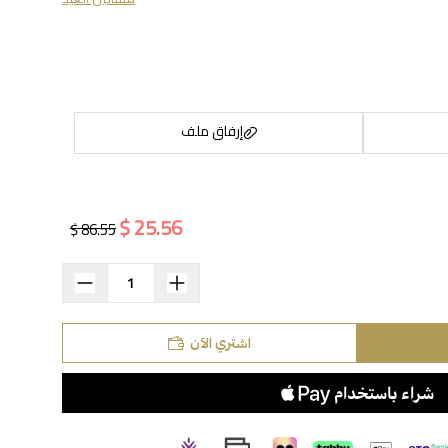
إرفاق ملف
25.56 $
86.55 $
اسحب و افلت الملف هنا
استعراض
اشتري الآن