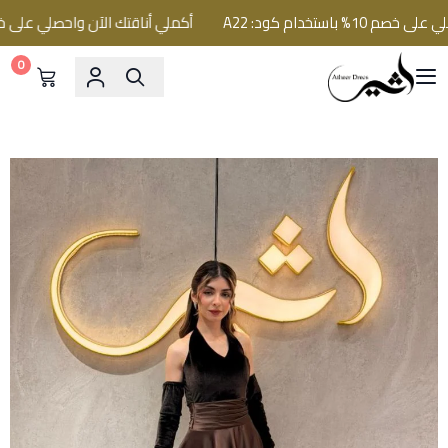
ستخدام كود: A22
أكملي أناقتك الآن واحصلي على خصم 10% باستخدام كود: 22
0
فساتين اثير