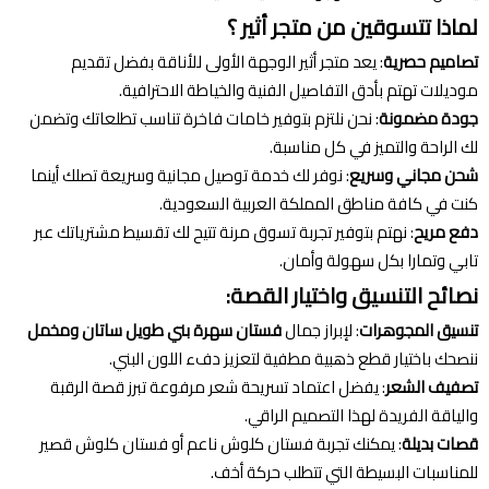
لماذا تتسوقين من متجر أثير ؟
تصاميم حصرية
: يعد متجر أثير الوجهة الأولى للأناقة بفضل تقديم
موديلات تهتم بأدق التفاصيل الفنية والخياطة الاحترافية.
جودة مضمونة
: نحن نلتزم بتوفير خامات فاخرة تناسب تطلعاتك وتضمن
لك الراحة والتميز في كل مناسبة.
شحن مجاني وسريع
: نوفر لك خدمة توصيل مجانية وسريعة تصلك أينما
كنت في كافة مناطق المملكة العربية السعودية.
دفع مريح
: نهتم بتوفير تجربة تسوق مرنة تتيح لك تقسيط مشترياتك عبر
تابي وتمارا بكل سهولة وأمان.
نصائح التنسيق واختيار القصة:
تنسيق المجوهرات
: لإبراز جمال
فستان سهرة بني طويل ساتان ومخمل
ننصحك باختيار قطع ذهبية مطفية لتعزيز دفء اللون البني.
تصفيف الشعر
: يفضل اعتماد تسريحة شعر مرفوعة تبرز قصة الرقبة
والياقة الفريدة لهذا التصميم الراقي.
قصات بديلة
: يمكنك تجربة فستان كلوش ناعم أو فستان كلوش قصير
للمناسبات البسيطة التي تتطلب حركة أخف.