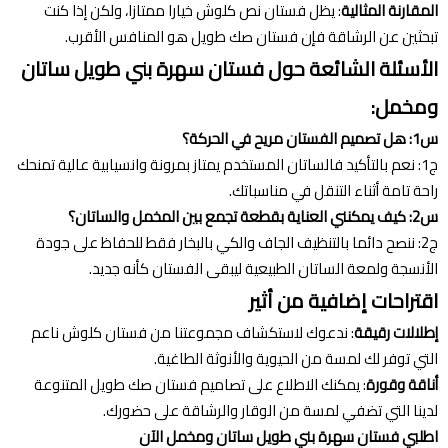
المقارنة المثالية
: يظل فستان نص كلوش خيارا ممتازا، ولكن إذا كنت
تبحثين عن الرشاقة فإن فستان صك طويل هو المنافس الأقرب.
الأسئلة الشائعة حول فستان سهرة بني طويل ساتان
ومخمل:
س1: هل تصميم الفستان مريح في الحركة؟
ج1: نعم بالتأكيد فالساتان المستخدم يمتاز بمرونة وانسيابية عالية تمنحك
راحة تامة أثناء التنقل في مناسباتك.
س2: كيف يمكنني العناية بقطعة تجمع بين المخمل والساتان؟
ج2: ننصح دائما بالتنظيف الجاف والكي بالبخار فقط للحفاظ على جودة
الأنسجة ولمعة الساتان الطبيعية ليبقى الفستان كأنه جديد.
اقتراحات إضافية من أثير
إطلالات رقيقة
: ندعوك لاستكشاف مجموعتنا من فستان كلوش ناعم
التي توفر لك لمسة من الحيوية والأنوثة الطاغية.
أناقة وقورة
: يمكنك الاطلاع على تصاميم فستان صك طويل المتنوعة
لدينا التي تضفي لمسة من الوقار والرشاقة على حضورك.
اطلبي فستان سهرة بني طويل ساتان ومخمل الآن