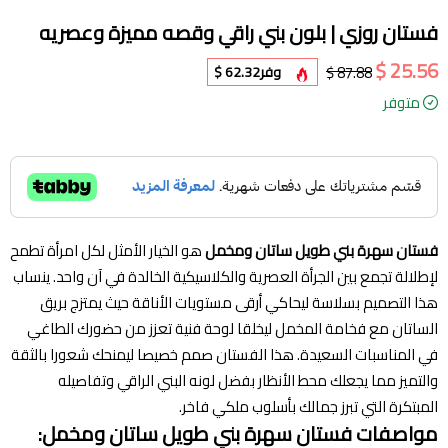
فستان روزي | بلون بني راقي وقصه مميزة وعصريه
25.56 $
87.88 $
وفر
62.32 $
متوفر
فستان سهرة بني طويل ساتان ومخمل
هو الخيار الأمثل لكل امرأة تطمح
لإطلالة تجمع بين الجرأة العصرية والكلاسيكية الخالدة في آن واحد. ينساب
هذا التصميم بسلاسة ليحاكي أرقى مستويات الأناقة حيث يمتزج بريق
الساتان مع فخامة المخمل ليخلقا لوحة فنية تعزز من حضورك الطاغي
في المناسبات السعيدة. هذا الفستان صمم خصيصا ليمنحك شعورا بالثقة
والتميز مما يجعلك محط الأنظار بفضل لونه البني الراقي وتفاصيله
المبتكرة التي تبرز جمالك بأسلوب ملكي فاخر.
مواصفات فستان سهرة بني طويل ساتان ومخمل: