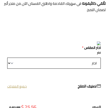
تألقي كالأيقونة
في سهرتك القادمة واطلبي الفستان الآن من متجر أثير
لضمان التميز.
اختر المقاس
*
اختر
تصنيف المنتج
جميع المنتجات
25.56 $
السعر
87.88 $