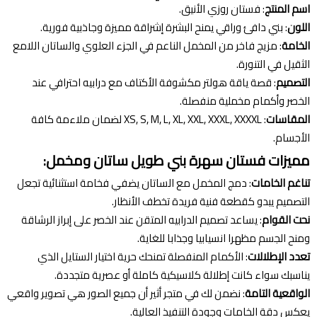
اسم المنتج
: فستان روزي الأنيق.
اللون
: بني دافئ وراقي يمنح البشرة إشراقة مميزة وجاذبية فورية.
الخامة
: مزيج فاخر من المخمل الناعم في الجزء العلوي والساتان اللامع
الثقيل في التنورة.
التصميم
: قصة ياقة هولتر مكشوفة الأكتاف مع درابيه احترافي عند
الخصر وأكمام مخملية منفصلة.
المقاسات
: XS, S, M, L, XL, XXL, XXXL, XXXXL لضمان ملاءمة كافة
الأجسام.
مميزات فستان سهرة بني طويل ساتان ومخمل:
تناغم الخامات
: دمج المخمل مع الساتان يضفي فخامة استثنائية تجعل
التصميم يبدو كقطعة فنية فريدة تخطف الأنظار.
نحت القوام
: يساعد تصميم الدرابيه المتقن عند الخصر على إبراز الرشاقة
ومنح الجسم مظهرا انسيابيا وجذابا للغاية.
تعدد الإطلالات
: الأكمام المنفصلة تمنحك حرية اختيار الستايل الذي
يناسبك سواء كانت إطلالة كلاسيكية كاملة أو عصرية متجددة.
الواقعية التامة
: نضمن لك في متجر أثير أن جميع الصور هي تصوير واقعي
يعكس دقة الخامات وجودة التنفيذ العالية.