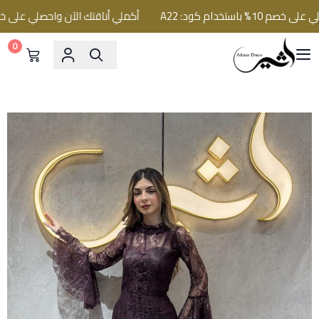
ستخدام كود: A22
أكملي أناقتك الآن واحصلي على خصم 10% باستخدام كود: 2
0
فساتين اثير