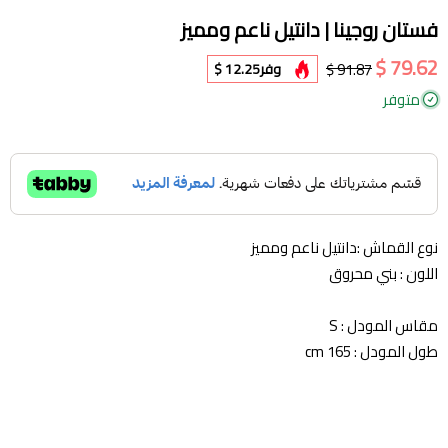
فستان روجينا | دانتيل ناعم ومميز
79.62 $
91.87 $
وفر
12.25 $
متوفر
نوع القماش :دانتيل ناعم ومميز
اللون : بني محروق
مقاس المودل : S
طول المودل : 165 cm