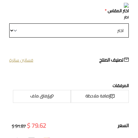
اختر المقاس
*
اختر
تصنيف المنتج
فساتين ساترة
المرفقات
إضافة ملاحظة
إرفاق ملف
79.62 $
السعر
91.87 $
اسحب و افلت الملف هنا
استعراض