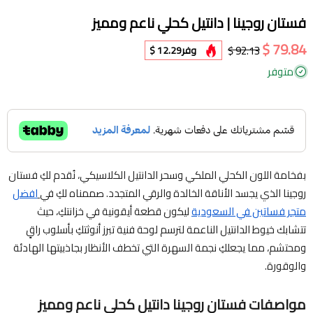
فستان روجينا | دانتيل كحلي ناعم ومميز
79.84 $
92.13 $
وفر
12.29 $
متوفر
بفخامة اللون الكحلي الملكي وسحر الدانتيل الكلاسيكي، نُقدم لكِ فستان
روجينا الذي يجسد الأناقة الخالدة والرقي المتجدد. صممناه لكِ في
افضل
متجر فساتين في السعودية
ليكون قطعة أيقونية في خزانتكِ، حيث
تتشابك خيوط الدانتيل الناعمة لترسم لوحة فنية تبرز أنوثتكِ بأسلوب راقٍ
ومحتشم، مما يجعلكِ نجمة السهرة التي تخطف الأنظار بجاذبيتها الهادئة
والوقورة.
مواصفات فستان روجينا دانتيل كحلي ناعم ومميز