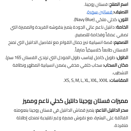
اسم المنتج:
فستان روجينا.
التصنيف:
فساتين سهرة
.
اللون:
كحلي ملكي (Navy Blue).
الخامة:
دانتيل ناعم عالي الجودة يتميز بنقوشه الفريدة والمميزة التي
تضفي عمقاً وفخامة للتصميم.
التصميم:
قصة انسيابية تبرز جمال القوام مع تفاصيل الدانتيل التي تمنح
الفستان طابعاً كلاسيكياً مترفاً.
الطول:
طويل كامل (يناسب طول المودل التي ترتدي الفستان 165 سم).
مكان السحاب:
سحاب خلفي مخفي يضمن انسيابية المظهر ونظافة
التشطيب.
المقاسات:
XS, S, M, L, XL, XXL, XXXL.
مميزات فستان روجينا دانتيل كحلي ناعم ومميز
سحر الدانتيل الناعم:
يتميز قماش الدانتيل في فستان روجينا بنعومته
الفائقة على البشرة، مع نقوش مميزة وغير تقليدية تمنحكِ إطلالة
متفردة.