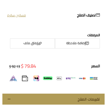
تصنيف المنتج
فساتين ساترة
المرفقات
إضافة ملاحظة
إرفاق ملف
79.84 $
السعر
92.13 $
اسحب و افلت الملف هنا
استعراض
تقييمات المنتج