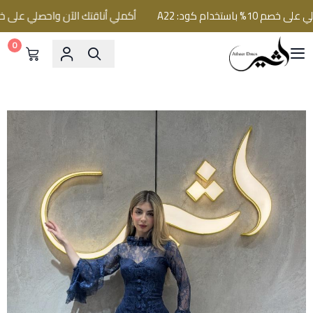
تخدام كود: A22
أكملي أناقتك الآن واحصلي على خصم 10% باستخدام كود: 22
0
فساتين اثير