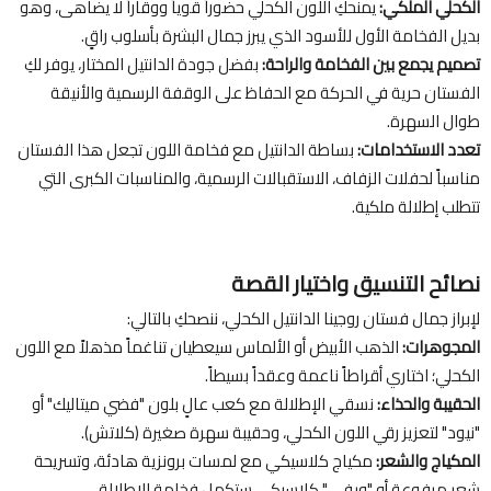
الكحلي الملكي:
يمنحكِ اللون الكحلي حضوراً قوياً ووقاراً لا يضاهى، وهو
بديل الفخامة الأول للأسود الذي يبرز جمال البشرة بأسلوب راقٍ.
تصميم يجمع بين الفخامة والراحة:
بفضل جودة الدانتيل المختار، يوفر لكِ
الفستان حرية في الحركة مع الحفاظ على الوقفة الرسمية والأنيقة
طوال السهرة.
تعدد الاستخدامات:
بساطة الدانتيل مع فخامة اللون تجعل هذا الفستان
مناسباً لحفلات الزفاف، الاستقبالات الرسمية، والمناسبات الكبرى التي
تتطلب إطلالة ملكية.
نصائح التنسيق واختيار القصة
لإبراز جمال فستان روجينا الدانتيل الكحلي، ننصحكِ بالتالي:
المجوهرات:
الذهب الأبيض أو الألماس سيعطيان تناغماً مذهلاً مع اللون
الكحلي؛ اختاري أقراطاً ناعمة وعقداً بسيطاً.
الحقيبة والحذاء:
نسقي الإطلالة مع كعب عالٍ بلون "فضي ميتاليك" أو
"نيود" لتعزيز رقي اللون الكحلي، وحقيبة سهرة صغيرة (كلاتش).
المكياج والشعر:
مكياج كلاسيكي مع لمسات برونزية هادئة، وتسريحة
شعر مرفوعة أو "ويفي" كلاسيكي ستكمل فخامة الإطلالة.