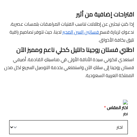
اقتراحات إضافية من أثير
إذا كنتِ تبحثين عن إطلالات تناسب الفتيات المراهقات بلمسات عصرية،
ندعوكِ لزيارة قسم
فساتين السن المحير
لدينا، حيث تتوفر تصاميم راقية
تليق بكافة الأذواق.
اطلبي فستان روجينا دانتيل كحلي ناعم ومميز الآن
استعدي لتكوني سيدة الأناقة الأولى في مناسبتكِ القادمة. أضيفي
فستان روجينا إلى سلتكِ الآن واستمتعي بخدمة التوصيل السريع لكل مدن
المملكة العربية السعودية.
اختر المقاس
*
اختر