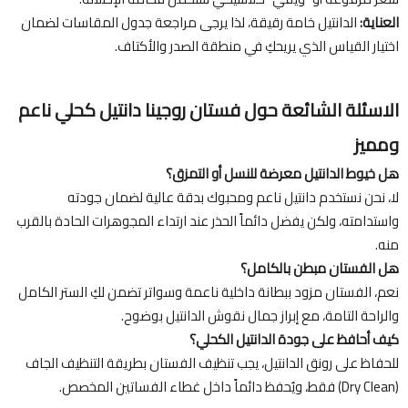
العناية:
الدانتيل خامة رقيقة، لذا يرجى مراجعة جدول المقاسات لضمان
اختيار القياس الذي يريحكِ في منطقة الصدر والأكتاف.
الاسئلة الشائعة حول فستان روجينا دانتيل كحلي ناعم
ومميز
هل خيوط الدانتيل معرضة للنسل أو التمزق؟
لا، نحن نستخدم دانتيل ناعم ومحبوك بدقة عالية لضمان جودته
واستدامته، ولكن يفضل دائماً الحذر عند ارتداء المجوهرات الحادة بالقرب
منه.
هل الفستان مبطن بالكامل؟
نعم، الفستان مزود ببطانة داخلية ناعمة وسواتر تضمن لكِ الستر الكامل
والراحة التامة، مع إبراز جمال نقوش الدانتيل بوضوح.
كيف أحافظ على جودة الدانتيل الكحلي؟
للحفاظ على رونق الدانتيل، يجب تنظيف الفستان بطريقة التنظيف الجاف
(Dry Clean) فقط، ويُحفظ دائماً داخل غطاء الفساتين المخصص.