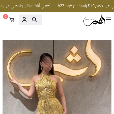
ستخدام كود: A22
أكملي أناقتك الآن واحصلي على خصم 10% باستخدام كود: 2
0
فساتين اثير