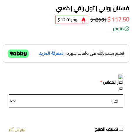
فستان روابي | تول راقي | ذهبي
117.50 $
129.51 $
وفر
12.01 $
متوفر
اختر المقاس
*
اختر
تصنيف المنتج
عروض أثير