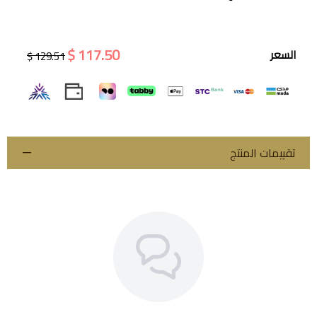
117.50 $
السعر
129.51 $
تقييمات المنتج