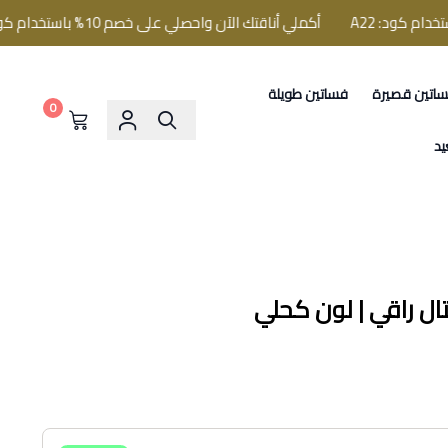
أكملي أناقتك الآن واحصلي على خصم 10% باستخدام كود: A22
اتين قصيرة
فساتين طويلة
0
يد
تال راقي | لون كحلي