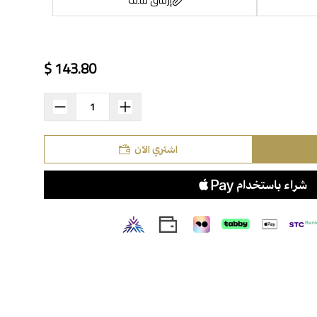
143.80 $
اسحب و افلت الملف هنا
استعراض
اشتري الآن