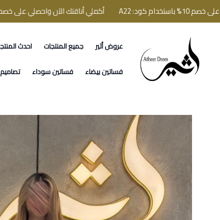
كود: A22
أكملي أناقتك الآن واحصلي على خصم 10% باستخدام كود: A22
عروض أثير
جميع المنتجات
احدث المنتج
فساتين اثير
فساتين بيضاء
فساتين سوداء
تصاميم ا