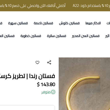
أكملي أناقتك الآن واحصلي على خصم 10% باستخدام كود: A22
ات
الاكثر مبيعا
فساتين كلوش
فساتين ناعمة
فساتين سهرة
فس
ثير
فساتين السن المحير
فساتين ساترة
فساتين خطوبة
فساتين الع
فستان رندا | تطريز كرس
143.80 $
متوفر