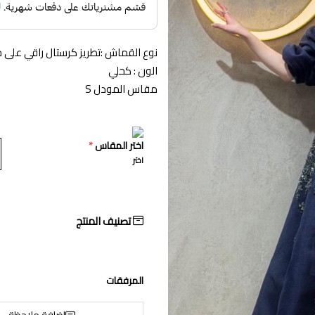
نوع القماش :تطريز كرستال راقي على جا
الون : كحلي
مقاس المودل S
اختر المقاس
*
اختر
تصنيف المنتج
المرفقات
إضافة ملاحظة