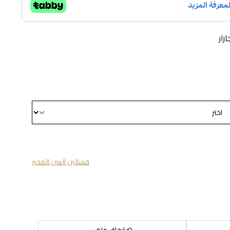
زار
فساتين السن المحير
إرفاق ملف