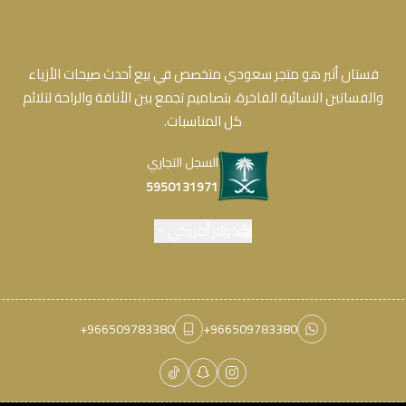
فستان أثير هو متجر سعودي متخصص في بيع أحدث صيحات الأزياء
والفساتين النسائية الفاخرة، بتصاميم تجمع بين الأناقة والراحة لتلائم
كل المناسبات.
السجل التجاري
5950131971
دولار أمريكي
+966509783380
+966509783380