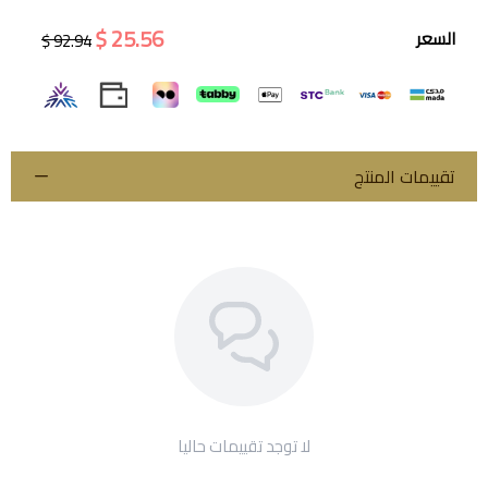
25.56 $
السعر
92.94 $
اسحب و افلت الملف هنا
استعراض
تقييمات المنتج
لا توجد تقييمات حاليا