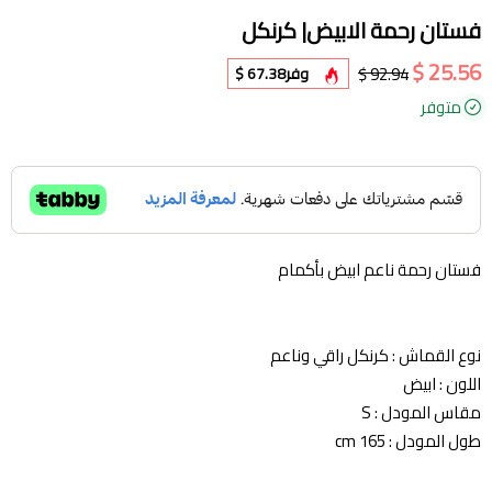
فستان رحمة الابيض| كرنكل
25.56 $
92.94 $
وفر
67.38 $
متوفر
فستان رحمة ناعم ابيض بأكمام
نوع القماش : كرنكل راقي وناعم
اللون : ابيض
مقاس المودل : S
طول المودل : 165 cm