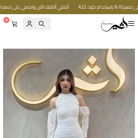
كود: A22
أكملي أناقتك الآن واحصلي على خصم 10% باستخدام كود: A22
0
فساتين اثير