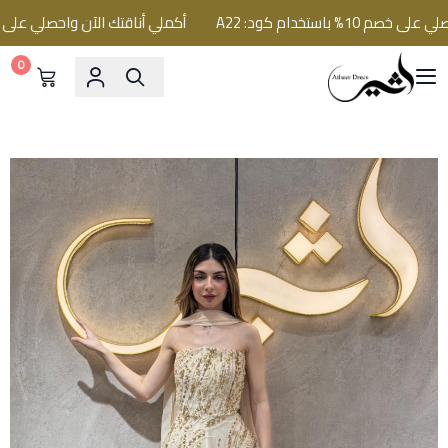
 باستخدام كود: A22
أكملي أناقتك الآن واحصلي على خصم 10% باستخدام كود:
0
فساتين اثير