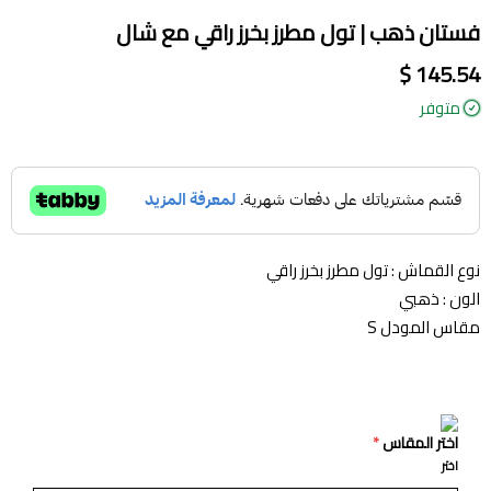
فستان ذهب | تول مطرز بخرز راقي مع شال
145.54 $
متوفر
نوع القماش : تول مطرز بخرز راقي
الون : ذهبي
مقاس المودل S
اختر المقاس
*
اختر