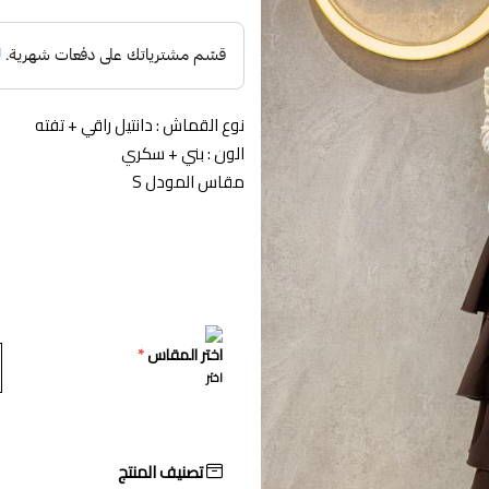
نوع القماش : دانتيل راقي + تفته
الون : بني + سكري
مقاس المودل S
اختر المقاس
*
اختر
تصنيف المنتج