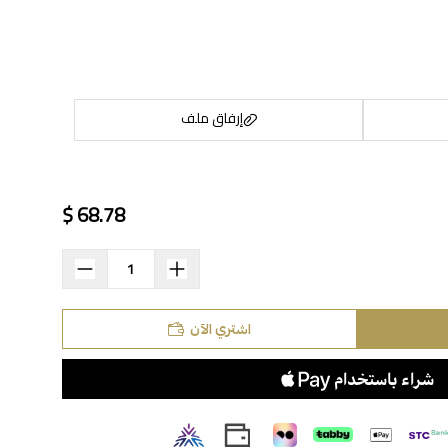
إرفاق ملف
68.78 $
اسحب و افلت الملف هنا
استعراض
اشتري الآن