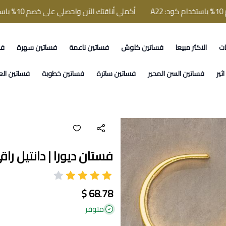
أكملي أناقتك الآن واحصلي على خصم 10% باستخدام كود: A22
ات
الاكثر مبيعا
فساتين كلوش
فساتين ناعمة
فساتين سهرة
فس
ثير
فساتين السن المحير
فساتين ساترة
فساتين خطوبة
فساتين الع
فستان ديورا | دانتيل ر
68.78 $
متوفر