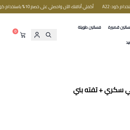
أكملي أناقتك الآن واحصلي على خصم 10% باستخدام كود: A22
اتين قصيرة
فساتين طويلة
0
يد
اقي سكري + تفته بني