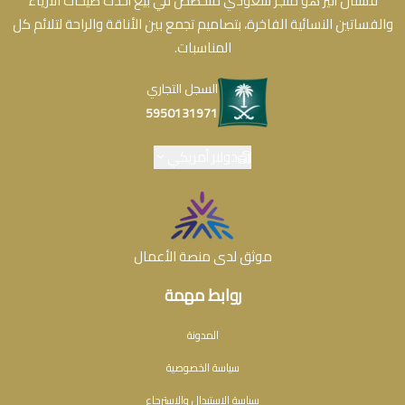
فستان أثير هو متجر سعودي متخصص في بيع أحدث صيحات الأزياء
والفساتين النسائية الفاخرة، بتصاميم تجمع بين الأناقة والراحة لتلائم كل
المناسبات.
السجل التجاري
5950131971
دولار أمريكي
موثق لدى منصة الأعمال
روابط مهمة
المدونة
سياسة الخصوصية
سياسة الاستبدال والاسترجاع