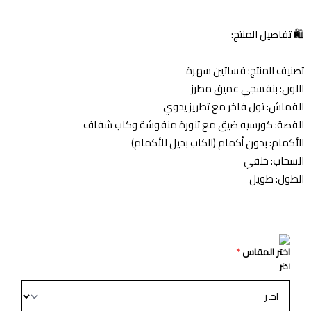
🛍️ تفاصيل المنتج:
تصنيف المنتج: فساتين سهرة
اللون: بنفسجي عميق مطرز
القماش: تول فاخر مع تطريز يدوي
القصة: كورسيه ضيق مع تنورة منفوشة وكاب شفاف
الأكمام: بدون أكمام (الكاب بديل للأكمام)
السحاب: خلفي
الطول: طويل
اختر المقاس
*
اختر