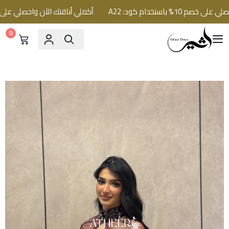
 باستخدام كود: A22
أكملي أناقتك الآن واحصلي على خصم 10% باستخدام كود
0
فساتين اثير