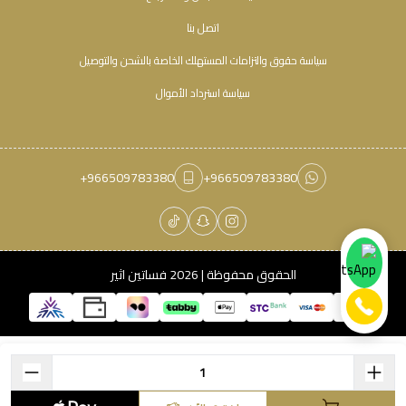
اتصل بنا
سياسة حقوق والتزامات المستهلك الخاصة بالشحن والتوصيل
سياسة استرداد الأموال
+966509783380
+966509783380
الحقوق محفوظة | 2026
فساتين اثير