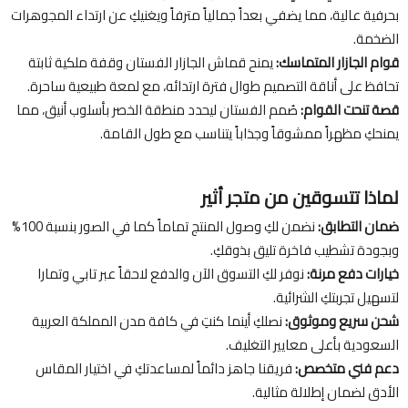
بحرفية عالية، مما يضفي بعداً جمالياً مترفاً ويغنيكِ عن ارتداء المجوهرات
الضخمة.
قوام الجازار المتماسك:
يمنح قماش الجازار الفستان وقفة ملكية ثابتة
تحافظ على أناقة التصميم طوال فترة ارتدائه، مع لمعة طبيعية ساحرة.
قصة تنحت القوام:
صُمم الفستان ليحدد منطقة الخصر بأسلوب أنيق، مما
يمنحكِ مظهراً ممشوقاً وجذاباً يتناسب مع طول القامة.
لماذا تتسوقين من متجر أثير
ضمان التطابق:
نضمن لكِ وصول المنتج تماماً كما في الصور بنسبة 100%
وبجودة تشطيب فاخرة تليق بذوقكِ.
خيارات دفع مرنة:
نوفر لكِ التسوق الآن والدفع لاحقاً عبر تابي وتمارا
لتسهيل تجربتكِ الشرائية.
شحن سريع وموثوق:
نصلكِ أينما كنتِ في كافة مدن المملكة العربية
السعودية بأعلى معايير التغليف.
دعم فني متخصص:
فريقنا جاهز دائماً لمساعدتكِ في اختيار المقاس
الأدق لضمان إطلالة مثالية.