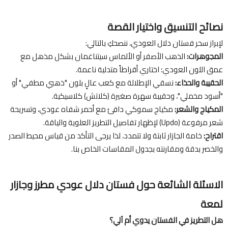
نصائح التنسيق واختيار القصة
لإبراز سحر فستان دلال العودي، ننصحكِ بالتالي:
المجوهرات:
الذهب الأصفر أو الألماس سيتناغمان بشكل مذهل مع
عمق اللون العودي؛ اختاري أقراطاً متدلية ناعمة.
الحقيبة والحذاء:
نسقي الإطلالة مع كعب عالٍ بلون "ذهبي مطفي" أو
"أسود مخملي"، وحقيبة سهرة صغيرة (كلاتش) كلاسيكية.
المكياج والشعر:
مكياج سموكي دافئ مع أحمر شفاه عودي، وتسريحة
شعر مرفوعة (Updo) لإظهار تفاصيل التطريز العلوية والياقة.
اقتراح:
خامة الجازار ثابتة ولا تتمدد، لذا يرجى التأكد من قياس محيط الصدر
والخصر بدقة ومقارنته بجدول المقاسات الخاص بنا.
الاسئلة الشائعة حول فستان دلال عودي مطرز وجازار
لمعة
هل التطريز في الفستان يدوي أم آلي؟