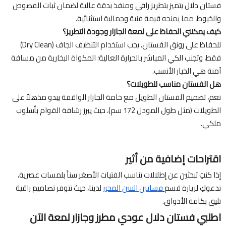
فستان دلال يتميز بتطريز راقي ومنفذ بدقة عالية لضمان ثبات الفصوص
والخيوط، مما يمنحه قيمة فنية وجمالية استثنائية.
كيف يمكنني الحفاظ على لمعة الجازار وجودة التطريز؟
للحفاظ على رونق الفستان، يجب استخدام التنظيف الجاف (Dry Clean)
فقط، وتجنب الكي المباشر بالحرارة العالية؛ المكواة البخارية من مسافة
آمنة هي الخيار الأنسب.
هل الفستان مناسب للطويلات؟
نعم، تصميم الفستان الطويل مع خامة الجازار الواقفة يبدو مذهلاً على
الطويلات (مثل طول المودل 172 سم)، حيث يبرز رشاقة القوام بأسلوب
ملكي.
اقتراحات إضافية من أثير
إذا كنتِ تبحثين عن إطلالات تناسب الفتيات الأصغر سناً بلمسات عصرية،
ندعوكِ لزيارة قسم
فساتين السن المحير
لدينا، حيث تتوفر تصاميم راقية
تليق بكافة الأذواق.
اطلبي فستان دلال عودي مطرز وجازار لمعة الآن