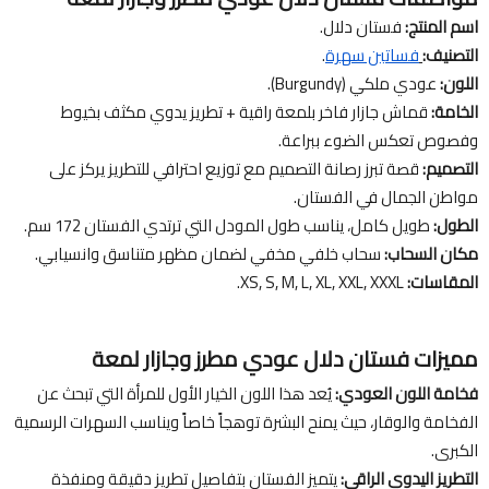
اسم المنتج:
فستان دلال.
التصنيف:
فساتين سهرة
.
اللون:
عودي ملكي (Burgundy).
الخامة:
قماش جازار فاخر بلمعة راقية + تطريز يدوي مكثف بخيوط
وفصوص تعكس الضوء ببراعة.
التصميم:
قصة تبرز رصانة التصميم مع توزيع احترافي للتطريز يركز على
مواطن الجمال في الفستان.
الطول:
طويل كامل، يناسب طول المودل التي ترتدي الفستان 172 سم.
مكان السحاب:
سحاب خلفي مخفي لضمان مظهر متناسق وانسيابي.
المقاسات:
XS, S, M, L, XL, XXL, XXXL.
مميزات فستان دلال عودي مطرز وجازار لمعة
فخامة اللون العودي:
يُعد هذا اللون الخيار الأول للمرأة التي تبحث عن
الفخامة والوقار، حيث يمنح البشرة توهجاً خاصاً ويناسب السهرات الرسمية
الكبرى.
التطريز اليدوي الراقي:
يتميز الفستان بتفاصيل تطريز دقيقة ومنفذة