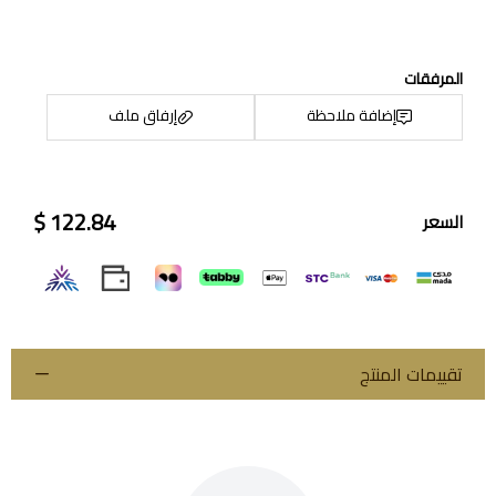
المرفقات
إضافة ملاحظة
إرفاق ملف
122.84 $
السعر
اسحب و افلت الملف هنا
استعراض
تقييمات المنتج