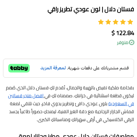
فستان دلال | لون عودي تطريز راقي
122.84 $
متوفر
بفخامة ملكية تفيض بالهيبة والجمال، نُقدم لكِ فستان دلال الذي صُمم
ليكون قطعة استثنائية في خزانتكِ. صممناه لكِ في
افضل متجر فساتين
في السعودية
بلون عودي دافئ وتطريز يدوي فاخر، حيث تلتقي لمعة
قماش الجازار الزجاجية مع دقة الغرز الفنية، ليمنحكِ حضوراً طاغياً يجسد
الرقي الكلاسيكي في أرقى سهراتكِ ومناسباتكِ الكبرى.
مواصفات فستان دلال عودي مطرز وجازار لمعة