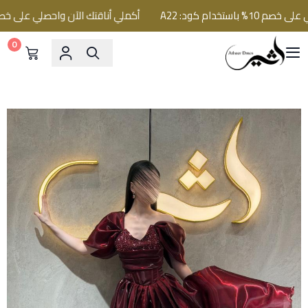
دام كود: A22
أكملي أناقتك الآن واحصلي على خصم 10% باستخدام كود: A22
0
فساتين اثير