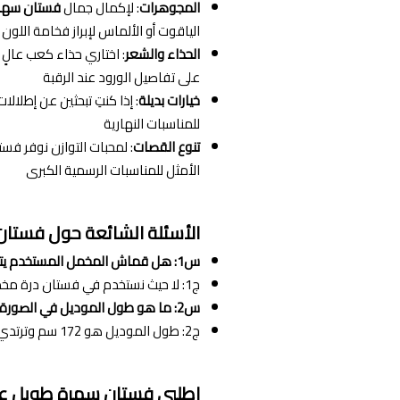
المجوهرات
: لإكمال جمال
فستان سهر
الياقوت أو الألماس لإبراز فخامة اللو
الحذاء والشعر
: اختاري حذاء كعب عال
على تفاصيل الورود عند الرقبة
خيارات بديلة
: إذا كنتِ تبحثين عن إطلا
للمناسبات النهارية
تنوع القصات
: لمحبات التوازن نوفر ف
الأمثل للمناسبات الرسمية الكبرى
الأسئلة الشائعة حول فستا
س1: هل قماش المخمل المستخدم يتأثر مع الوقت أو يفقد لمعته؟
ج1: لا حيث نستخدم في فستان درة مخمل جوخ فاخر يحافظ على رونقه وجودته مع العناية الصحيحة
س2: ما هو طول الموديل في الصورة لتقدير طول الفستان؟
ج2: طول الموديل هو 172 سم وترتدي مقاس Small مما يمنحكِ تصوراً واضحاً عن طول الفستان الانسيابي
اطلبي فستان سهرة طويل عو