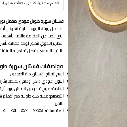
فستان سهرة طويل عودي مخمل بور
المخمل ورقة الورود البارزة لتكوني أي
التي تبحث عن الفخامة والتميز بأسلو
التطريز اليدوي ليخلق لوحة جمالية تأسر 
بالرقي النفسي بفضل تفاصيله المتقنة ا
مواصفات فستان سهرة طوي
اسم المنتج:
فستان درة العودي
اللون:
عودي داكن ودافئ يمنحكِ إشرا
الخامة:
مزيج فاخر من قماش ورود أنيق
التصميم:
قصة صك طويلة مع أكمام شف
بالخرز
المقاسات:
XS - S - M - L - XL - XXL - XXXL - XXXXL لضمان ملاءمة مثالية لكافة الأجسام