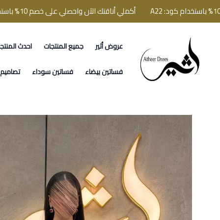
أكملي أناقتك الآن واحصلي على خصم 10% باستخدام كود: A22
عروض أثير
جميع المنتجات
احدث المنتج
فساتين اثير
فساتين بيضاء
فساتين سوداء
تصاميم ا