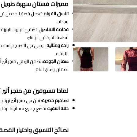
مميزات فستان سهرة طويل 
تناسق القوام
: تعمل قصة المخمل في م
وجذاب
فخامة التفاصيل
: تضفي الورود البارز
قطعة نادرة في خزانتكِ
راحة ومثالية
: روعي في التصميم استخدا
الارتداء
ضمان الجودة
: نضمن لكِ في متجر أثير
لضمان رضاكِ التام
لماذا تتسوقين من متجر أثير ؟
تصاميم حصرية
: نحن في متجر أثير نهتم
دقة التنفيذ
: تخضع جميع فساتيننا لرقا
نصائح التنسيق واختيار القصة: