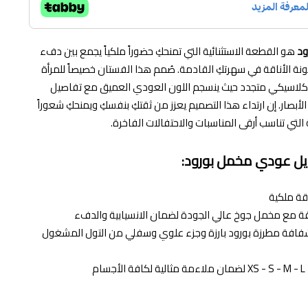
ود
هو القطعة الاستثنائية التي تمنحكِ حضوراً ملكياً يجمع بين دفء
قونة الأناقة في سهرتكِ القادمة. صُمم هذا الفستان خصيصاً للمرأة
ب كلاسيكي متجدد حيث ينسجم اللون العودي العميق مع تفاصيل
الأبصار. إن ارتداء هذا التصميم يعزز من ثقتكِ بنفسكِ ويمنحكِ شعوراً
لتي تناسب أرقى المناسبات والاحتفالات الفاخرة.
ل عودي مخمل بورود:
قة ملكية
ة مع مخمل جوخ عالي الجودة لضمان الانسيابية والدفء
افة مطرزة بورود بارزة وجزء علوي وسفلي من التول المشغول