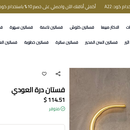
أكملي أناقتك الآن واحصلي على خصم 10% باستخدام كود: A22
ات
الاكثر مبيعا
فساتين كلوش
فساتين ناعمة
فساتين سهرة
فس
ثير
فساتين السن المحير
فساتين ساترة
فساتين خطوبة
فساتين الع
فستان درة العودي
114.51 $
متوفر