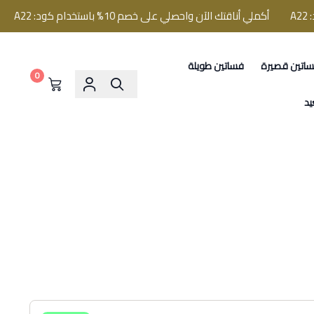
أكملي أناقتك الآن واحصلي على خصم 10% باستخدام كود: A22
أكملي أ
اتين قصيرة
فساتين طويلة
0
يد