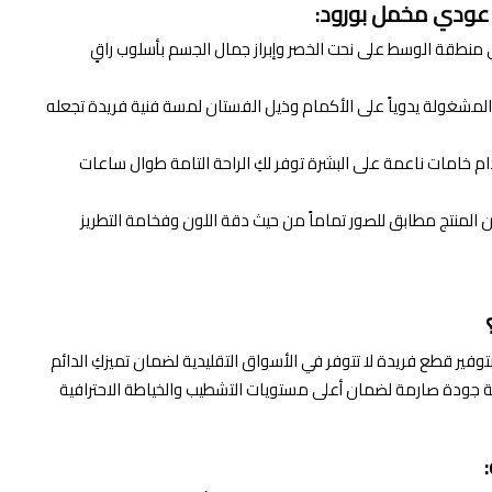
عودي مخمل بورود:
نطقة الوسط على نحت الخصر وإبراز جمال الجسم بأسلوب راقٍ
ة المشغولة يدوياً على الأكمام وذيل الفستان لمسة فنية فريدة تجعله
م خامات ناعمة على البشرة توفر لكِ الراحة التامة طوال ساعات
 أن المنتج مطابق للصور تماماً من حيث دقة اللون وفخامة التطريز
 بتوفير قطع فريدة لا تتوفر في الأسواق التقليدية لضمان تميزكِ الدائم
بة جودة صارمة لضمان أعلى مستويات التشطيب والخياطة الاحترافية