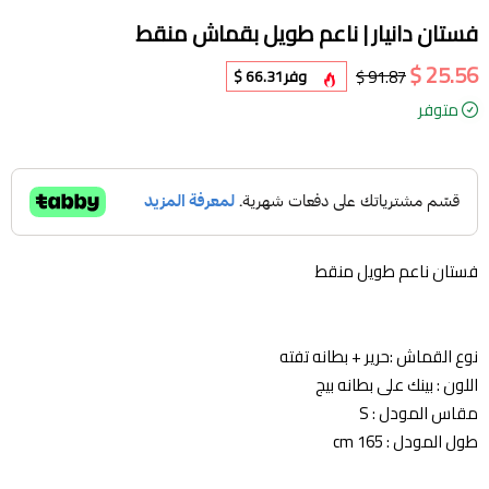
فستان دانيار | ناعم طويل بقماش منقط
25.56 $
91.87 $
وفر
66.31 $
متوفر
فستان ناعم طويل منقط
نوع القماش :حرير + بطانه تفته
اللون : بينك على بطانه بيج
مقاس المودل : S
طول المودل : 165 cm