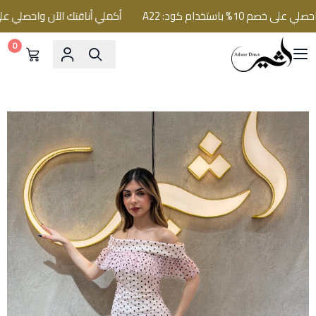
1% باستخدام كود: A22
أكملي أناقتك الآن واحصلي على خصم 10% باستخدام ك
0
فساتين اثير