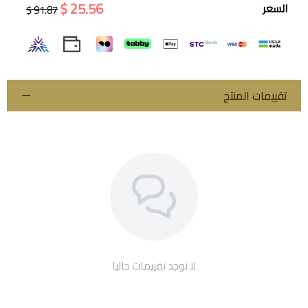
25.56 $
السعر
91.87 $
اسحب و افلت الملف هنا
استعراض
تقييمات المنتج
لا توجد تقييمات حاليا