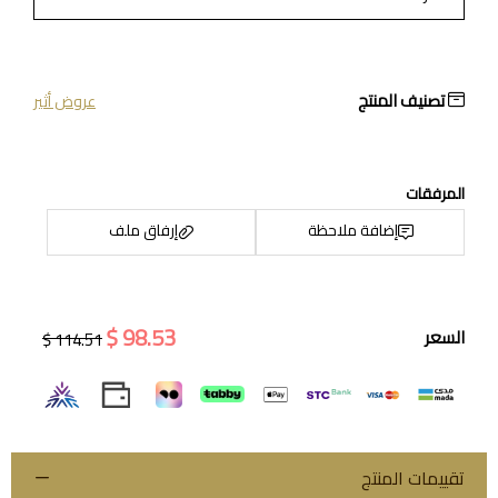
تصنيف المنتج
عروض أثير
المرفقات
إضافة ملاحظة
إرفاق ملف
98.53 $
السعر
114.51 $
اسحب و افلت الملف هنا
استعراض
تقييمات المنتج