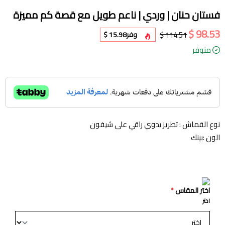
فستان حنان | وردي | ناعم طويل مع قصة كم مميزة
98.53 $
114.51 $
وفر
15.98 $
متوفر
نوع القماش : تطريز يدوي راقي على شيفون
الون :بينك
اختر المقاس
*
اختر