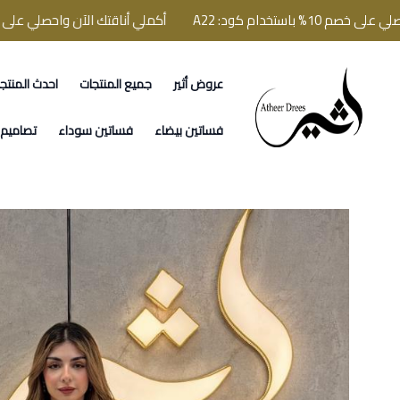
تخدام كود: A22
أكملي أناقتك الآن واحصلي على خصم 10% باستخدام كود: 22
عروض أثير
جميع المنتجات
احدث المنتج
فساتين اثير
فساتين بيضاء
فساتين سوداء
تصاميم ا