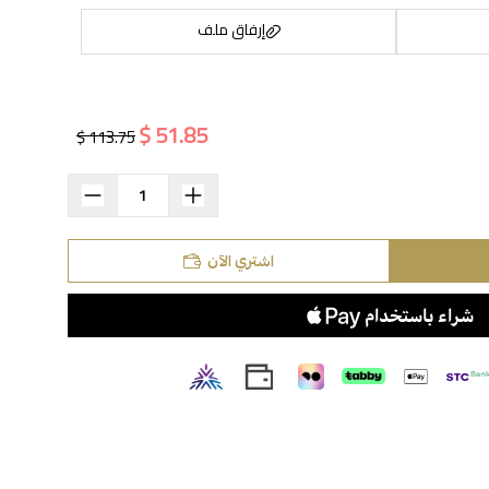
إرفاق ملف
51.85 $
113.75 $
اسحب و افلت الملف هنا
استعراض
اشتري الآن