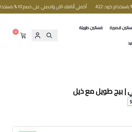
أكملي أناقتك الآن واحصلي على خصم 10% باستخدام كود: A22
اتين قصيرة
فساتين طويلة
0
يد
قي | بيج طويل مع ذيل