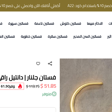
A
أكملي أناقتك الآن واحصلي على خصم 10% باستخدام كود: A22
ات
الاكثر مبيعا
فساتين كلوش
فساتين ناعمة
فساتين سهرة
فس
ثير
فساتين السن المحير
فساتين ساترة
فساتين خطوبة
فساتين الع
فستان جلنار | دانتيل را
51.85 $
113.75 $
وفر
61.90 $
متوفر