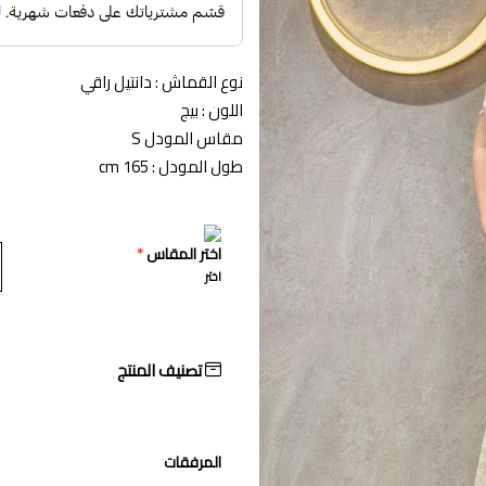
نوع القماش : دانتيل راقي
اللون : بيج
مقاس المودل S
طول المودل : 165 cm
اختر المقاس
*
اختر
تصنيف المنتج
المرفقات