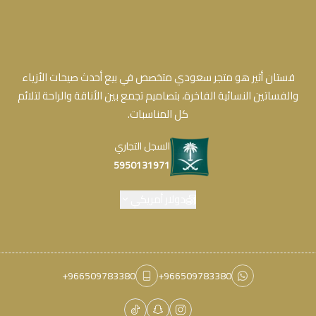
فستان أثير هو متجر سعودي متخصص في بيع أحدث صيحات الأزياء
والفساتين النسائية الفاخرة، بتصاميم تجمع بين الأناقة والراحة لتلائم
كل المناسبات.
السجل التجاري
5950131971
دولار أمريكي
+966509783380
+966509783380