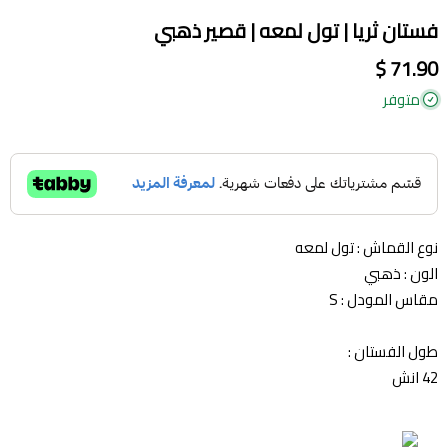
فستان ثريا | تول لمعه | قصير ذهبي
71.90 $
متوفر
نوع القماش : تول لمعه
الون : ذهبي
مقاس المودل : S
طول الفستان :
42 انش