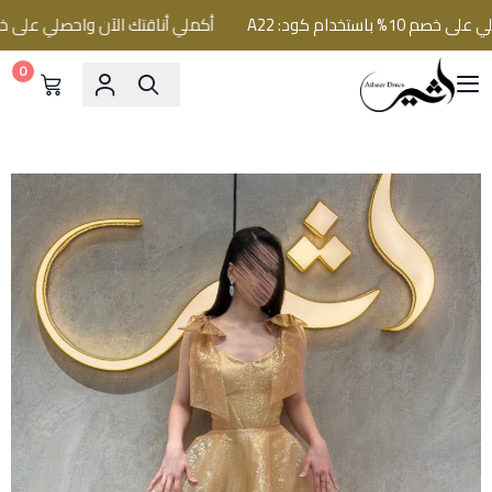
ستخدام كود: A22
أكملي أناقتك الآن واحصلي على خصم 10% باستخدام كود: 2
0
فساتين اثير