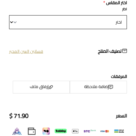
اختر المقاس
*
اختر
تصنيف المنتج
فساتين السن المحير
المرفقات
إضافة ملاحظة
إرفاق ملف
71.90 $
السعر
اسحب و افلت الملف هنا
استعراض