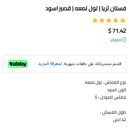
فستان ثريا | تول لمعه | قصير اسود
71.42 $
متوفر
نوع القماش : تول لمعه
الون :اسود
مقاس المودل : S
طول الفستان :
42 انش