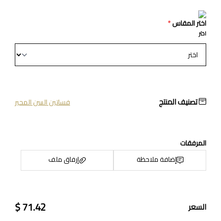
اختر المقاس
*
اختر
تصنيف المنتج
فساتين السن المحير
المرفقات
إضافة ملاحظة
إرفاق ملف
71.42 $
السعر
اسحب و افلت الملف هنا