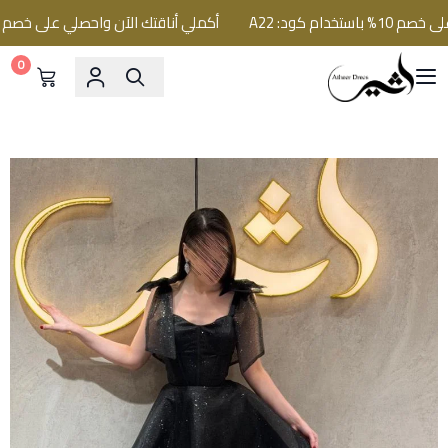
م كود: A22
أكملي أناقتك الآن واحصلي على خصم 10% باستخدام كود: A22
0
فساتين اثير