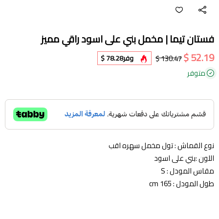
فستان تيما | مخمل بني على اسود راقي مميز
52.19 $
130.47 $
وفر
78.28 $
متوفر
نوع القماش : تول مخمل سهره اقب
اللون :بني على اسود
مقاس المودل : S
طول المودل : 165 cm