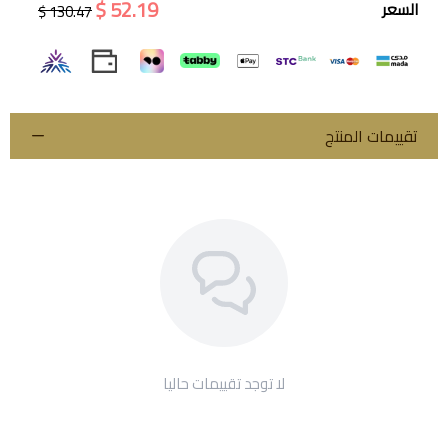
52.19 $
السعر
130.47 $
اسحب و افلت الملف هنا
استعراض
تقييمات المنتج
لا توجد تقييمات حاليا