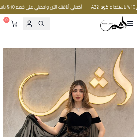
أكملي أناقتك الآن واحصلي على خصم 10% باستخدام كود: A22
0
فساتين اثير