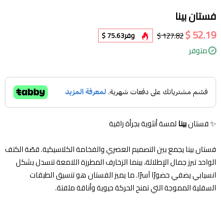
فستان بينا
52.19 $
127.82 $
وفر
75.63 $
متوفر
✨ فستان
بينا
لمسة أنثوية بجرأة راقية
فستان بينا يجمع بين التصميم العصري والفخامة الكلاسيكية. قصّة الكتف
الواحد تبرز جمال الإطلالة، بينما الزخارف المطرزة اللامعة تنسدل بشكل
انسيابي يضفي حضورًا آسرًا. ما يميز الفستان هو تنسيق الطبقات
السفلية المموجة التي تمنح الحركة حيوية وأناقة ملفتة.