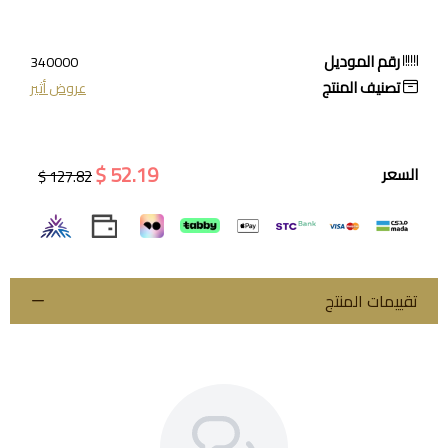
رقم الموديل
340000
تصنيف المنتج
عروض أثير
52.19 $
السعر
127.82 $
تقييمات المنتج