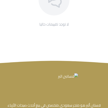
لا توجد تقييمات حاليا
فستان أثير هو متجر سعودي متخصص في بيع أحدث صيحات الأزياء