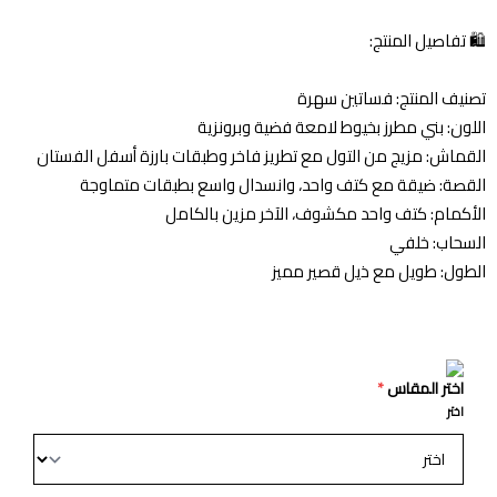
🛍️ تفاصيل المنتج:
تصنيف المنتج: فساتين سهرة
اللون: بني مطرز بخيوط لامعة فضية وبرونزية
القماش: مزيج من التول مع تطريز فاخر وطبقات بارزة أسفل الفستان
القصة: ضيقة مع كتف واحد، وانسدال واسع بطبقات متماوجة
الأكمام: كتف واحد مكشوف، الآخر مزين بالكامل
السحاب: خلفي
الطول: طويل مع ذيل قصير مميز
اختر المقاس
*
اختر