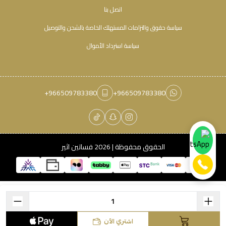
اتصل بنا
سياسة حقوق والتزامات المستهلك الخاصة بالشحن والتوصيل
سياسة استرداد الأموال
+966509783380
+966509783380
الحقوق محفوظة | 2026
فساتين اثير
اشتري الآن