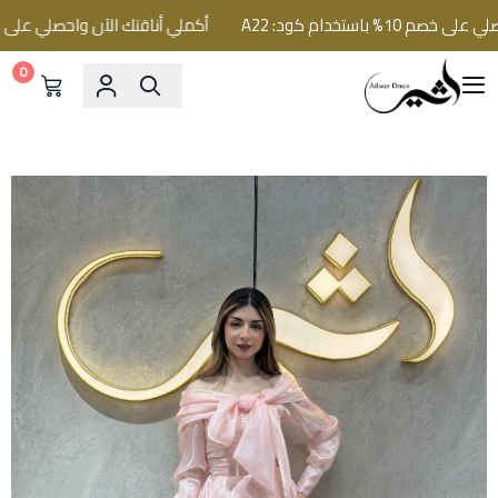
باستخدام كود: A22
أكملي أناقتك الآن واحصلي على خصم 10% باستخدام كود:
0
فساتين اثير