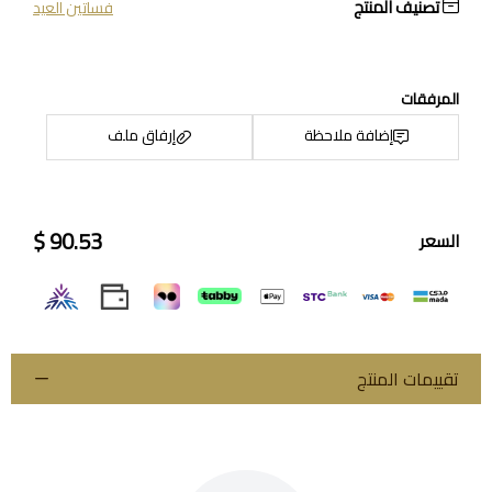
تصنيف المنتج
فساتين العيد
المرفقات
إضافة ملاحظة
إرفاق ملف
90.53 $
السعر
اسحب و افلت الملف هنا
استعراض
تقييمات المنتج