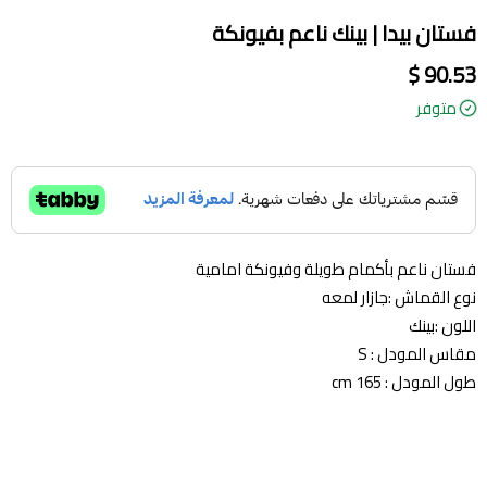
فستان بيدا | بينك ناعم بفيونكة
90.53 $
متوفر
فستان ناعم بأكمام طويلة وفيونكة امامية
نوع القماش :جازار لمعه
اللون :بينك
مقاس المودل : S
طول المودل : 165 cm