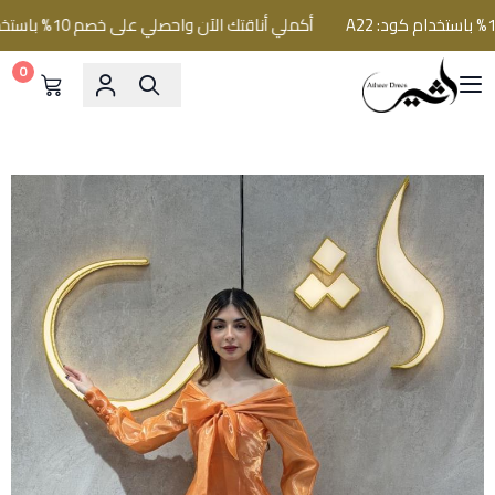
أكملي أناقتك الآن واحصلي على خصم 10% باستخدام كود: A22
0
فساتين اثير