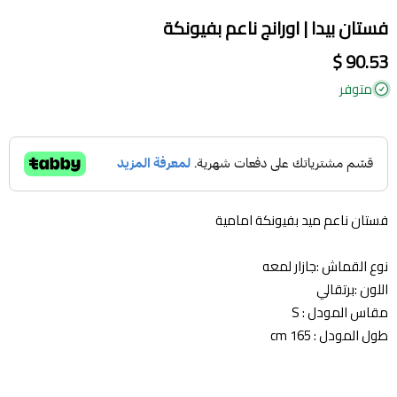
فستان بيدا | اورانج ناعم بفيونكة
90.53 $
متوفر
فستان ناعم ميد بفيونكة امامية
نوع القماش :جازار لمعه
اللون :برتقالي
مقاس المودل : S
طول المودل : 165 cm