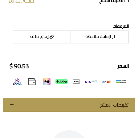
تصنيف المنتج
فساتين سهرة
المرفقات
إضافة ملاحظة
إرفاق ملف
90.53 $
السعر
اسحب و افلت الملف هنا
استعراض
تقييمات المنتج