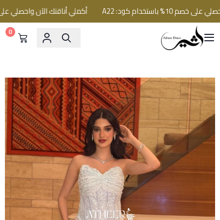
% باستخدام كود: A22
أكملي أناقتك الآن واحصلي على خصم 10% باستخدام كود
0
فساتين اثير