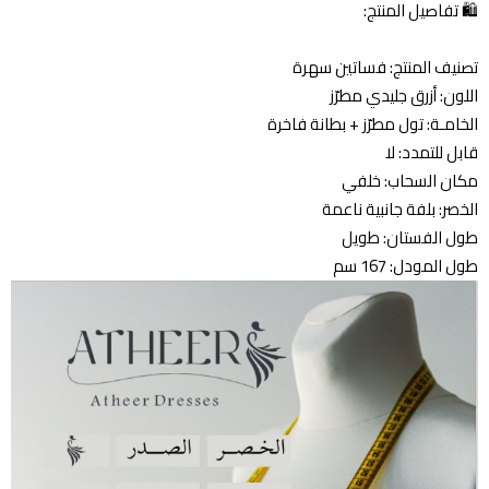
🛍️ تفاصيل المنتج:
تصنيف المنتج: فساتين سهرة
اللون: أزرق جليدي مطرّز
الخامـة: تول مطرّز + بطانة فاخرة
قابل للتمدد: لا
مكان السحاب: خلفي
الخصر: بلفة جانبية ناعمة
طول الفستان: طويل
طول المودل: 167 سم