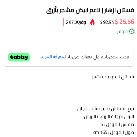
فستان ازهار | ناعم ابيض مشجر بأزرق
25.56 $
92.94 $
وفر
67.38 $
متوفر
فستان ناعم ميد مشجر
نوع القماش : حرير مشجر + جازار
اللون :درجات الازرق +الابيض
مقاس المودل : S
طول المودل : 165 cm