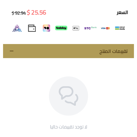
25.56 $
السعر
92.94 $
اسحب و افلت الملف هنا
استعراض
تقييمات المنتج
لا توجد تقييمات حاليا