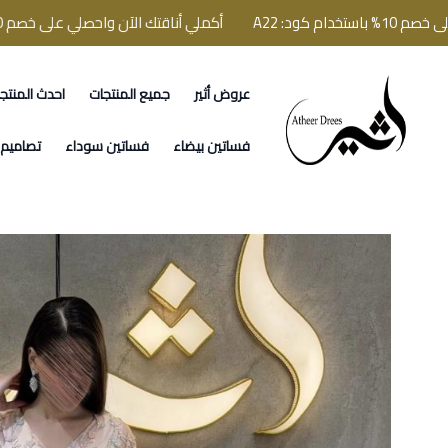
د: A22
أكملي أناقتك الآن واحصلي على خصم 10% باستخدام كود: A22
عروض أثير
جميع المنتجات
احدث المنتج
فساتين اثير
فساتين بيضاء
فساتين سوداء
تصاميم ا