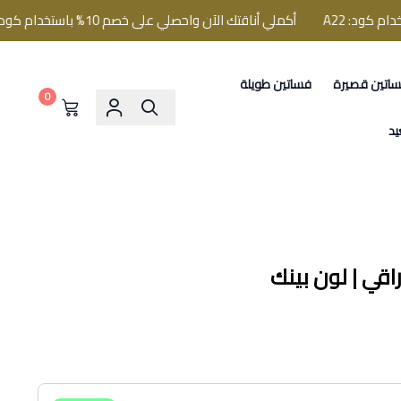
أكملي أناقتك الآن واحصلي على خصم 10% باستخدام كود: A22
اتين قصيرة
فساتين طويلة
0
يد
اقي | لون بينك