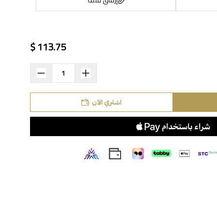
113.75 $
اسحب و افلت الملف هنا
استعراض
اشتري الآن