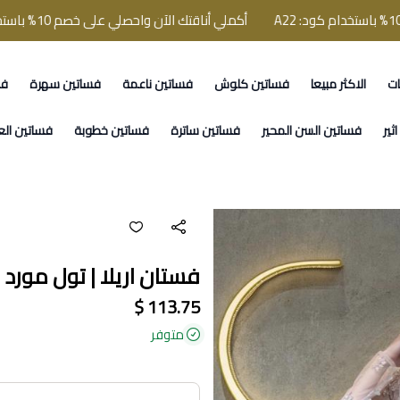
أكملي أناقتك الآن واحصلي على خصم 10% باستخدام كود: A22
ات
الاكثر مبيعا
فساتين كلوش
فساتين ناعمة
فساتين سهرة
فس
ثير
فساتين السن المحير
فساتين ساترة
فساتين خطوبة
فساتين الع
فستان اريلا | تول مورد ر
113.75 $
متوفر