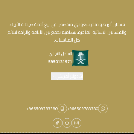
فستان أثير هو متجر سعودي متخصص في بيع أحدث صيحات الأزياء
والفساتين النسائية الفاخرة، بتصاميم تجمع بين الأناقة والراحة لتلائم
كل المناسبات.
السجل التجاري
5950131971
دولار أمريكي
+966509783380
+966509783380