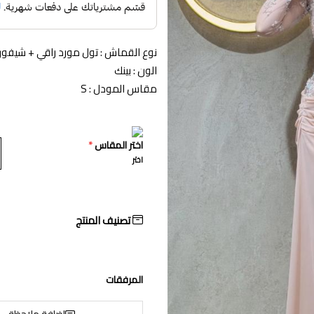
نوع القماش : تول مورد راقي + شيفو
الون : بينك
مقاس المودل : S
اختر المقاس
*
اختر
تصنيف المنتج
المرفقات
إضافة ملاحظة