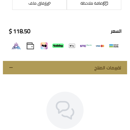
إضافة ملاحظة
إرفاق ملف
118.50 $
السعر
اسحب و افلت الملف هنا
استعراض
تقييمات المنتج