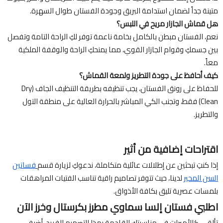
متينة جداً لضمان استدامة البريق وجودة الفستان طوال السهرة.
هل قماش الجازار مريح في اللبس؟
نعم، الفستان مبطن بالكامل بخامة ناعمة توفر لكِ الراحة التامة وتفصل
بين جسمكِ وقوام الجازار القوي، مما يمنحكِ الراحة والوقفة الملكية
معاً.
كيف أحافظ على جودة التطريز ولمعة القماش؟
للحفاظ على رونق الفستان، يجب تنظيفه بطريقة التنظيف الجاف (Dry
Clean) فقط، وتجنب الكي المباشر بالحرارة العالية على منطقة التول
والتطريز.
اقتراحات إضافية من أثير
إذا كنتِ تبحثين عن إطلالات عائلية متكاملة، ندعوكِ لزيارة قسم
فساتين
السن المحير
لدينا، حيث تتوفر تصاميم راقية تناسب الفتيات المراهقات
بلمسات عصرية تليق بكافة الأذواق.
اطلبي فستان إلسا سماوي مطرز بكرستال وخرز الآن
تألقي كالأميرات في مناسبتكِ القادمة بهذا التصميم الفريد. أضيفي