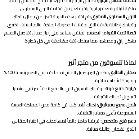
فخامة قماش الجازار:
قماش الجازار المختار بعناية يمنح الفستان وقفة
ملكية ثابتة ولمعة زجاجية راقية تعزز من فخامة اللون السماوي.
اللون السماوي المشرق:
تم اختيار هذه الدرجة لتعزز من جمال بشرتكِ
وتمنحكِ إطلالة رقيقة تليق بحفلات الخطوبة، الملكة، والمناسبات الكبرى.
قصة تنحت القوام:
التصميم المتقن يساعد على إبراز جمال تفاصيل الجسم
بشكل راقٍ ومحتشم، مما يمنحكِ ثقة مضاعفة في كل خطوة.
لماذا تتسوقين من متجر أثير
ضمان التطابق:
نضمن لكِ وصول المنتج تماماً كما في الصور بنسبة 100%
وبجودة تشطيب فاخرة.
خيارات دفع مرنة:
نوفر لكِ التسوق الآن والدفع لاحقاً عبر تابي وتمارا
لتسهيل تجربتكِ الشرائية.
شحن سريع وموثوق:
نصلكِ أينما كنتِ في كافة مدن المملكة العربية
السعودية بأعلى معايير التغليف.
دعم فني متخصص:
فريقنا جاهز دائماً لمساعدتكِ في اختيار المقاس
الأدق لضمان إطلالة مثالية.