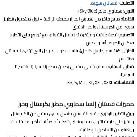
التصنيف:
فساتين سهرة
.
اللون:
سماوي حالم (Sky Blue).
الخامة:
مزيج فاخر من قماش الجازار بلمعته الراقية + تول مشغول بتطريز
يدوي من الكريستال والخرز الدقيق.
التصميم:
قصة ملفتة ومبتكرة تبرز جمال القوام، مع توزيع فني للتطريز
يعكس الضوء بأسلوب مبهر.
الطول:
145 سم (طويل كامل)، يناسب طول المودل التي ترتدي الفستان
165 سم.
مكان السحاب:
سحاب خلفي مخفي يضمن مظهرًا انسيابيًا وتشطيبًا
احترافيًا.
المقاسات:
XS, S, M, L, XL, XXL, XXXL.
مميزات فستان إلسا سماوي مطرز بكرستال وخرز
بريق التطريز اليدوي:
يتميز الفستان بشغل يدوي متقن من الكريستال
والخرز على طبقة التول، مما يمنحكِ إشعاعاً خاصاً تحت أضواء القاعات
ويغنيكِ عن التفاصيل الإضافية.