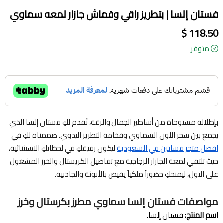
فستان إلسا | بتطريز راقي وقماش جازار لمعه سماوي
118.50 $
متوفر
بإطلالة مستوحاة من أساطير الجمال والرقة، نُقدم لكِ فستان إلسا الذي
يجمع بين سحر اللون السماوي وفخامة التطريز اليدوي. صممناه لكِ في
افضل متجر فساتين في السعودية
ليكون رفيقكِ في لحظاتكِ الاستثنائية،
حيث تلتقي لمعة الجازار الزجاجية مع تفاصيل الكريستال والخرز المشغول
على التول، ليمنحكِ حضوراً ملكياً يفيض بالأنوثة والجاذبية.
مواصفات فستان إلسا سماوي مطرز بكرستال وخرز
اسم المنتج:
فستان إلسا.