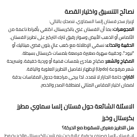
نصائح التنسيق واختيار القصة
لإبراز سحر فستان إلسا السماوي، ننصحكِ بالتالي:
المجوهرات:
بما أن الفستان غني بالكريستال، اكتفي بأقراط ناعمة من
الألماس أو الذهب الأبيض وسوار رقيق لترك التركيز على تطريز الفستان.
الحقيبة والحذاء:
نسقي الإطلالة مع كعب عالٍ بلون فضي ميتاليك أو
"نيود"، وحقيبة سهرة صغيرة مرصعة بلمسات كريستال بسيطة.
المكياج والشعر:
مكياج هادئ بلمسات فضية أو وردية خفيفة، وتسريحة
شعر مرفوعة (Updo) لإظهار تفاصيل التطريز العلوية والياقة.
اقتراح:
خامة الجازار لا تتمدد، لذا يرجى مراجعة جدول المقاسات بدقة
لضمان اختيار المقاس المثالي لمنطقة الصدر والخصر.
الاسئلة الشائعة حول فستان إلسا سماوي مطرز
بكرستال وخرز
هل التطريز معرض للسقوط مع الحركة؟
لا، فستان إلسا مصنوع بحرفية عالية حيث يتم تثبيت الكريستال والخرز بخيوط