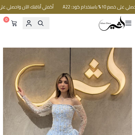
 باستخدام كود: A22
أكملي أناقتك الآن واحصلي على خصم 10% باستخدام كود
0
فساتين اثير