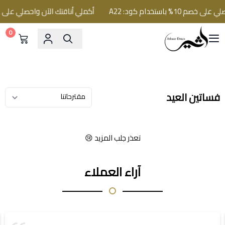
1% باستخدام كود: A22
أكملي أناقتك الآن واحصلي على خصم 10% باستخدام كو
0
فساتين اثير
فساتين العيد
تعذر جلب المزيد 😢
آراء العملاء