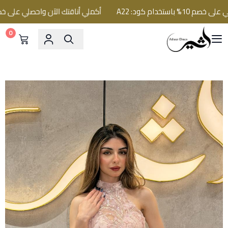
تخدام كود: A22
أكملي أناقتك الآن واحصلي على خصم 10% باستخدام كود: 22
0
فساتين اثير